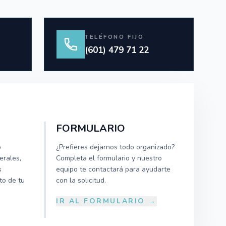
TELÉFONO FIJO
(601) 479 71 22
FORMULARIO
o
¿Prefieres dejarnos todo organizado?
erales,
Completa el formulario y nuestro
s
equipo te contactará para ayudarte
to de tu
con la solicitud.
IR AL FORMULARIO →