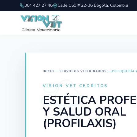
304 427 27 46
Calle 150 # 22-36 Bogotá, Colombia
INICIO
SERVICIOS VETERINARIOS
PELUQUERÍA 
VISION VET CEDRITOS
ESTÉTICA PROF
Y SALUD ORAL
(PROFILAXIS)