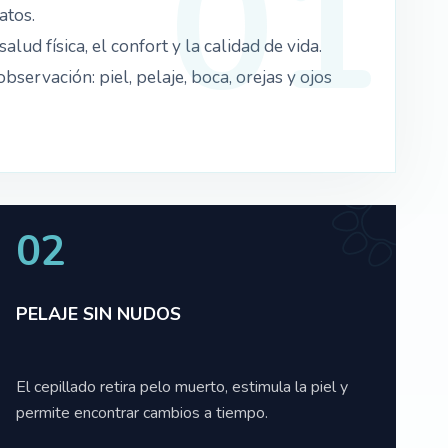
atos.
alud física, el confort y la calidad de vida.
ervación: piel, pelaje, boca, orejas y ojos
02
PELAJE SIN NUDOS
El cepillado retira pelo muerto, estimula la piel y
permite encontrar cambios a tiempo.