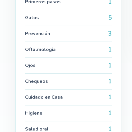
1
Primeros pasos
5
Gatos
3
Prevención
1
Oftalmología
1
Ojos
1
Chequeos
1
Cuidado en Casa
1
Higiene
1
Salud oral