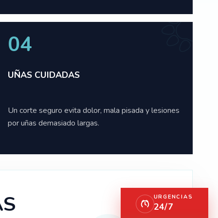
04
UÑAS CUIDADAS
Un corte seguro evita dolor, mala pisada y lesiones
por uñas demasiado largas.
AS
URGENCIAS
24/7