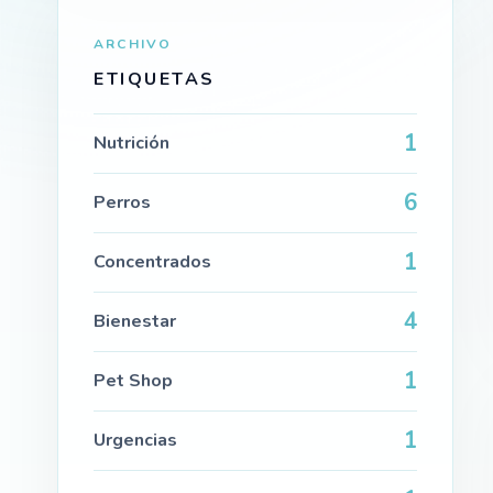
ARCHIVO
ETIQUETAS
1
Nutrición
6
Perros
1
Concentrados
4
Bienestar
1
Pet Shop
1
Urgencias