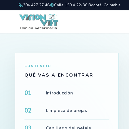
304 427 27 46
Calle 150 # 22-36 Bogotá, Colombia
CONTENIDO
QUÉ VAS A ENCONTRAR
01
Introducción
02
Limpieza de orejas
03
Cepillado del pelaje