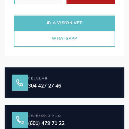
IR A VISION VET
WHATSAPP
CELULAR
304 427 27 46
TELÉFONO FIJO
(601) 479 71 22